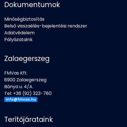
Dokumentumok
Minőségbiztosítás
Belső visszaélés-bejelentési rendszer
Adatvédelem
Pályázataink
Zalaegerszeg
FMVas Kft.
8900 Zalaegerszeg
Bánya u. 4/A.
Tel: +36 (92) 323-780
info@fmvas.hu
Terítőjárataink