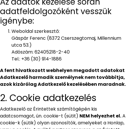
Az adatok kezelése során
adatfeldolgozóként vesszük
igénybe:
Weboldal szerkesztő:
Gáspár Ferenc (8372 Cserszegtomaj, Millennium
utca 53.)
Adószám: 62405218-2-40
Tel.: +36 (30) 914-1886
A fent hivatkozott webhelyen megadott adatokat
Adatkezelő harmadik személynek nem továbbítja,
azok kizárólag Adatkezelő kezelésében maradnak.
2. Cookie adatkezelés
Adatkezelő az Érintettek számítógépén kis
adatcsomagot, ún. cookie-t (sütit)
NEM helyezhet el.
A
cookie-k (sütik) olyan azonosítók, amelyeket a Honlap,