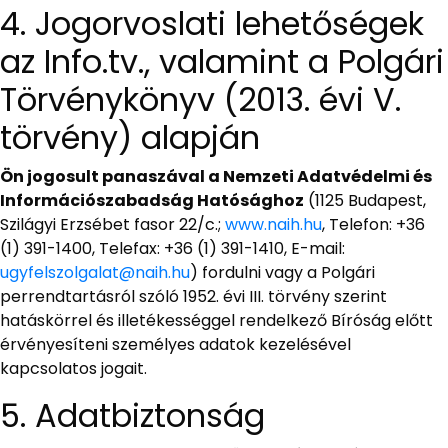
4. Jogorvoslati lehetőségek
az Info.tv., valamint a Polgári
Törvénykönyv (2013. évi V.
törvény) alapján
Ön jogosult panaszával a Nemzeti Adatvédelmi és
Információszabadság Hatósághoz
(1125 Budapest,
Szilágyi Erzsébet fasor 22/c.;
www.naih.hu
, Telefon: +36
(1) 391-1400, Telefax: +36 (1) 391-1410, E-mail:
ugyfelszolgalat@naih.hu
) fordulni vagy a Polgári
perrendtartásról szóló 1952. évi III. törvény szerint
hatáskörrel és illetékességgel rendelkező Bíróság előtt
érvényesíteni személyes adatok kezelésével
kapcsolatos jogait.
5. Adatbiztonság