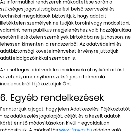
Az informatikai rendszerek működtetése során a
szükséges jogosultságkezelési, belső szervezési és
technikai megoldások biztosítjuk, hogy adatait
illetéktelen személyek ne tudják törölni vagy módosítani,
valamint nem publikus megjelenéshez való hozzájárulása
esetén illetéktelen személyek birtokába ne juthasson, ne
lehessen kimenteni a rendszerből. Az adatvédelmi és
adatbiztonsági követelményeket érvényre juttatjuk
adatfeldolgozóinkkal szemben is.
Az esetleges adatvédelmi incidensekről nyilvántartást
vezetünk, amennyiben szükséges, a felmerülő
incidensekről tájékoztatjuk Önt.
6. Egyéb rendelkezések
Fenntartjuk a jogot, hogy jelen Adatkezelési Tájékoztatót
- az adatkezelés jogalapját, célját és a kezelt adatok
körét érintő módosításokon kívül - egyoldalúan
módosítsuk. A módosítás
www.fmvas.hu
oldalon való