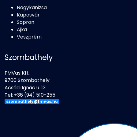
Nagykanizsa
Kaposvár
Sopron
Ajka
Veszprém
Szombathely
FMVas Kft.
9700 Szombathely
Acsádi Ignác u. 13.
Tel: +36 (94) 510-255
szombathely@fmvas.hu