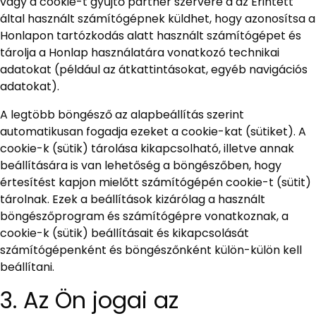
vagy a cookie-t gyűjtő partner szervere a az Érintett
által használt számítógépnek küldhet, hogy azonosítsa a
Honlapon tartózkodás alatt használt számítógépet és
tárolja a Honlap használatára vonatkozó technikai
adatokat (például az átkattintásokat, egyéb navigációs
adatokat).
A legtöbb böngésző az alapbeállítás szerint
automatikusan fogadja ezeket a cookie-kat (sütiket). A
cookie-k (sütik) tárolása kikapcsolható, illetve annak
beállítására is van lehetőség a böngészőben, hogy
értesítést kapjon mielőtt számítógépén cookie-t (sütit)
tárolnak. Ezek a beállítások kizárólag a használt
böngészőprogram és számítógépre vonatkoznak, a
cookie-k (sütik) beállításait és kikapcsolását
számítógépenként és böngészőnként külön-külön kell
beállítani.
3. Az Ön jogai az