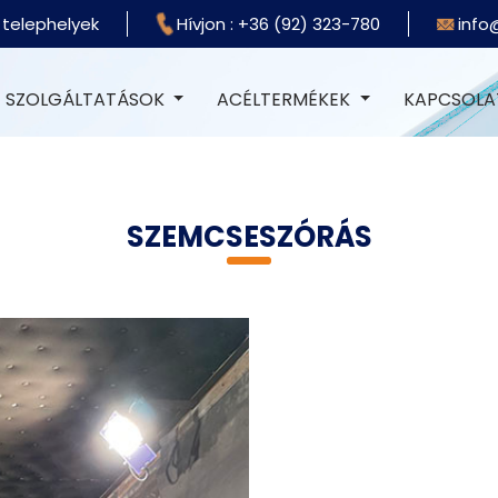
 telephelyek
Hívjon : +36 (92) 323-780
info
SZOLGÁLTATÁSOK
ACÉLTERMÉKEK
KAPCSOLA
SZEMCSESZÓRÁS