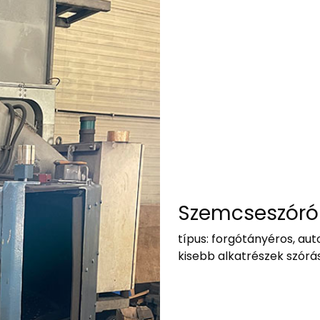
Szemcseszóró
típus: forgótányéros, au
kisebb alkatrészek szórá