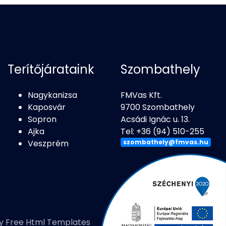
Terítőjárataink
Szombathely
Nagykanizsa
FMVas Kft.
Kaposvár
9700 Szombathely
Sopron
Acsádi Ignác u. 13.
Ajka
Tel: +36 (94) 510-255
Veszprém
szombathely@fmvas.hu
by
Free Html Templates