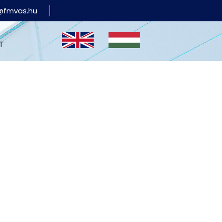
@fmvas.hu
T