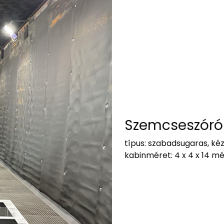
Szemcseszóró
típus: szabadsugaras, kéz
kabinméret: 4 x 4 x 14 m