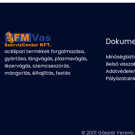
Dokum
acélipari termékek forgalmazása,
Minőségbizt
gyártása, lángvágás, plazmavágás,
Belső vissza
lézervágás, szemcseszórás,
Adatvédel
mángorlás, élhajlítás, festés
Pályázatain
© 2001 Gáspár Ferenc. 