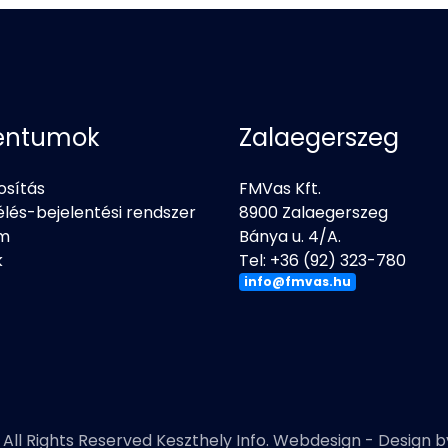
entumok
Zalaegerszeg
osítás
FMVas Kft.
élés-bejelentési rendszer
8900 Zalaegerszeg
em
Bánya u. 4/A.
k
Tel: +36 (92) 323-780
info@fmvas.hu
All Rights Reserved Keszthely Info.
Webdesign
- Design 